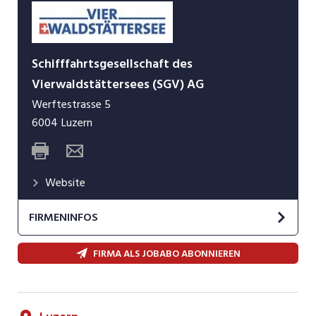
Schifffahrtsgesellschaft des
Vierwaldstättersees (SGV) AG
Werftestrasse 5
6004
Luzern
Website
FIRMENINFOS
Die Schifffahrtsgesellschaft des
FIRMA ALS JOBABO ABONNIEREN
Vierwaldstättersees (SGV) AG ist ein
Tochterunternehmen der SGV Holding AG. Ihr
Ursprung lässt sich auf das Jahr 1836