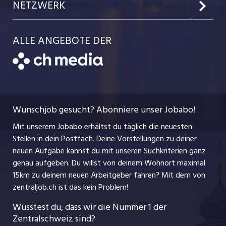
Portrait
NETZWERK
Kanton Uri
Schnittstelle
Job-Storys
Team
Luzernerzeitung.ch
Kanton Schwyz
ALLE ANGEBOTE DER
Bewerber-Cockpit
Job-Coach
Jobs bei der CH Media
CH Media
Festanstellungen
Bewerbung
AGB
ostjob.ch
Temporäre Jobs
Berufsbilder
Datenschutzerklärung
myjob.ch
Wunschjob gesucht? Abonniere unser Jobabo!
Freelance Jobs
Nutzungsbedingungen
jobbasel.ch
Mit unserem Jobabo erhältst du täglich die neuesten
Praktika
Stellen in dein Postfach. Deine Vorstellungen zu deiner
Impressum
jobbern.ch
neuen Aufgabe kannst du mit unseren Suchkriterien ganz
Lehrstellen
genau aufgeben. Du willst von deinem Wohnort maximal
jobmittelland.ch
15km zu deinem neuen Arbeitgeber fahren? Mit dem
von
Ferienjobs
zentraljob.ch ist das kein Problem!
jobzüri.ch
Führungspositionen
Wusstest du, dass wir die Nummer 1 der
Zentralschweiz sind?
schaffu.ch (VS)