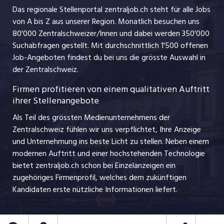
Management / Kader-Jobs
Das regionale Stellenportal zentraljob.ch steht für alle Jobs
ajourjob.ch
von A bis Z aus unserer Region. Monatlich besuchen uns
Jobline
80'000 Zentralschweizer/Innen und dabei werden 350'000
Suchabfragen gestellt. Mit durchschnittlich 1'500 offenen
Job-Angeboten findest du bei uns die grösste Auswahl in
der Zentralschweiz.
Firmen profitieren von einem qualitativen Auftritt
ihrer Stellenangebote
Als Teil des grössten Medienunternehmens der
Zentralschweiz fühlen wir uns verpflichtet, Ihre Anzeige
und Unternehmung ins beste Licht zu stellen. Neben einem
modernen Auftritt und einer hochstehenden Technologie
bietet zentraljob.ch schon bei Einzelanzeigen ein
zugehöriges Firmenprofil, welches dem zukünftigen
Kandidaten erste nützliche Informationen liefert.