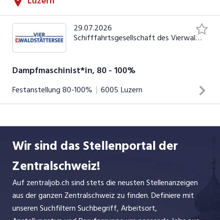
Luzern
zurückführen. Die SGV AG betreibt als
konzessioniertes, privatwirtschaftliches
Transportunternehmen eine Flotte von fünf
29.07.2026
Schifffahrtsgesellschaft des Vierwaldstättersees (SGV) AG
historischen Raddampfern und 14 Motorschiffen
und transportiert auf dem Vierwaldstättersee
jährlich zwischen 2.5 und 3 Millionen Fahrgäste.
Dampfmaschinist*in, 80 - 100%
Festanstellung
80-100%
6005
Luzern
Sie sind verantwortlich für den Einbau, die Inbetriebnahme,
die Wartung und die Reparatur an Schiffen, Stationen und
Wir sind das Stellenportal der
der Werftinfrastruktur Im Weiteren übernehmen Sie eine
wichtige Schnittstellenfunktion zwischen Abteilungen,
Zentralschweiz!
internen und externen Kunden. Nach gründlicher Einführung
Auf zentraljob.ch sind stets die neusten Stellenanzeigen
und Weiterbildung an internen Kursen umfasst Ihr
INSERAT ANSEHEN
aus der ganzen Zentralschweiz zu finden. Definiere mit
Aufgaben- und Verantwortungsgebiet das selbständige
unseren Suchfiltern Suchbegriff, Arbeitsort,
Bedienen und Betreuen des Dampfkessels, der