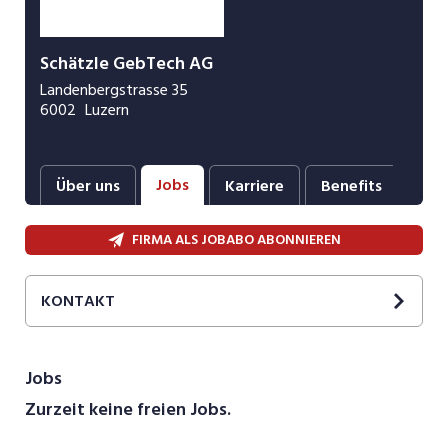
Schätzle GebTech AG
Landenbergstrasse 35
6002
Luzern
Jobs
Über uns
Karriere
Benefits
Fot
FIRMA ALS JOBABO ABONNIEREN
KONTAKT
Jobs
Zurzeit keine freien Jobs.