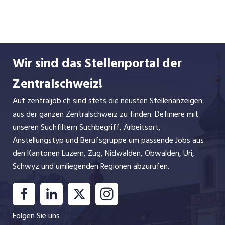
Hilal
Baldinger
+41 41 368 61 90
Wir sind das Stellenportal der
E-Mail
Zentralschweiz!
Auf zentraljob.ch sind stets die neusten Stellenanzeigen
aus der ganzen Zentralschweiz zu finden. Definiere mit
unseren Suchfiltern Suchbegriff, Arbeitsort,
Anstellungstyp und Berufsgruppe um passende Jobs aus
den Kantonen Luzern, Zug, Nidwalden, Obwalden, Uri,
Schwyz und umliegenden Regionen abzurufen.
Folgen Sie uns