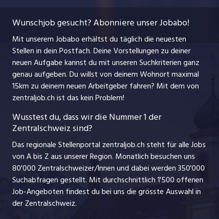
Berufsbilder
Datenschutzerklärung
myjob.ch
Wunschjob gesucht? Abonniere unser Jobabo!
Freelance Jobs
Nutzungsbedingungen
jobbasel.ch
Mit unserem Jobabo erhältst du täglich die neuesten
Praktika
Stellen in dein Postfach. Deine Vorstellungen zu deiner
Impressum
jobbern.ch
neuen Aufgabe kannst du mit unseren Suchkriterien ganz
Lehrstellen
genau aufgeben. Du willst von deinem Wohnort maximal
jobmittelland.ch
15km zu deinem neuen Arbeitgeber fahren? Mit dem
von
Ferienjobs
zentraljob.ch ist das kein Problem!
jobzüri.ch
Führungspositionen
Wusstest du, dass wir die Nummer 1 der
Zentralschweiz sind?
schaffu.ch (VS)
Management / Kader-Jobs
Das regionale Stellenportal zentraljob.ch steht für alle Jobs
ajourjob.ch
von A bis Z aus unserer Region. Monatlich besuchen uns
Jobline
80'000 Zentralschweizer/Innen und dabei werden 350'000
Suchabfragen gestellt. Mit durchschnittlich 1'500 offenen
Job-Angeboten findest du bei uns die grösste Auswahl in
der Zentralschweiz.