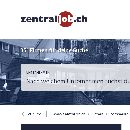
351
Firmen für deine Suche.
UNTERNEHMEN
www.zentraljob.ch
Firmen
Rommelag 
Zurück