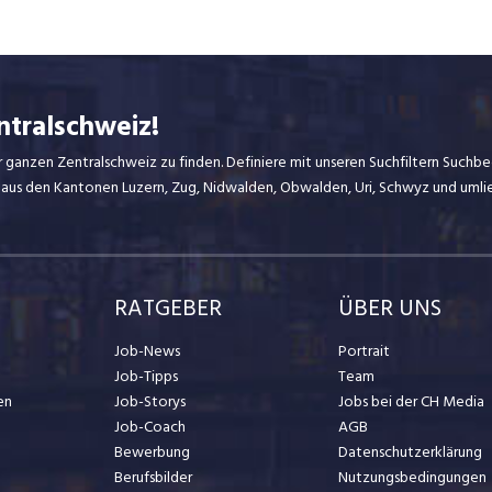
ntralschweiz!
r ganzen Zentralschweiz zu finden. Definiere mit unseren Suchfiltern Suchbeg
 aus den Kantonen Luzern, Zug, Nidwalden, Obwalden, Uri, Schwyz und uml
RATGEBER
ÜBER UNS
Job-News
Portrait
Job-Tipps
Team
en
Job-Storys
Jobs bei der CH Media
Job-Coach
AGB
Bewerbung
Datenschutzerklärung
Berufsbilder
Nutzungsbedingungen