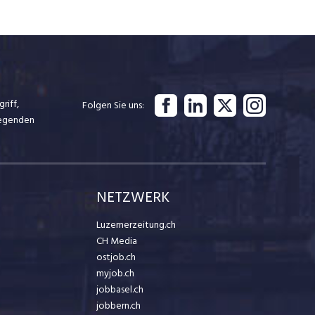
riff,
Folgen Sie uns
iegenden
NETZWERK
Luzernerzeitung.ch
CH Media
ostjob.ch
myjob.ch
jobbasel.ch
jobbern.ch