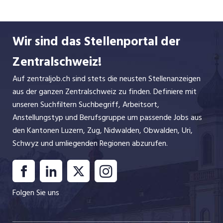
wie Länderspielen über Konzerte im kulturellen
Bereich sowie einzigartigen Corporate-Events -
die Anwendungen in der top-modernen
Wir sind das Stellenportal der
Multifunktionshalle sind praktisch grenzenlos.
Zentralschweiz!
Auf zentraljob.ch sind stets die neusten Stellenanzeigen
aus der ganzen Zentralschweiz zu finden. Definiere mit
unseren Suchfiltern Suchbegriff, Arbeitsort,
Anstellungstyp und Berufsgruppe um passende Jobs aus
den Kantonen Luzern, Zug, Nidwalden, Obwalden, Uri,
Schwyz und umliegenden Regionen abzurufen.
Folgen Sie uns