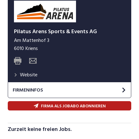
Pilatus Arens Sports & Events AG
Am Mattenhof 3
6010
Kriens
Website
FIRMENINFOS
PILATUS ARENA – die perfekte Location im
FIRMA ALS JOBABO ABONNIEREN
Herzen der Zentralschweiz für Sport, Kultur und
Events mit einer Kapazität für bis zu 4'500
Personen und einem vielfältigen kulinarischen
Zurzeit keine freien Jobs.
Angebot. Von sportlichen Grossveranstaltungen