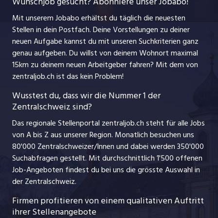
Wunschjob gesucht? Abonniere unser Jobabo!
Freelance Jobs
Nutzungsbedingungen
jobbasel.ch
Mit unserem Jobabo erhältst du täglich die neuesten
Praktika
Stellen in dein Postfach. Deine Vorstellungen zu deiner
Impressum
jobbern.ch
neuen Aufgabe kannst du mit unseren Suchkriterien ganz
Lehrstellen
genau aufgeben. Du willst von deinem Wohnort maximal
jobmittelland.ch
15km zu deinem neuen Arbeitgeber fahren? Mit dem
von
Ferienjobs
zentraljob.ch ist das kein Problem!
jobzüri.ch
Führungspositionen
Wusstest du, dass wir die Nummer 1 der
Zentralschweiz sind?
schaffu.ch (VS)
Management / Kader-Jobs
Das regionale Stellenportal zentraljob.ch steht für alle Jobs
ajourjob.ch
von A bis Z aus unserer Region. Monatlich besuchen uns
Jobline
80'000 Zentralschweizer/Innen und dabei werden 350'000
Suchabfragen gestellt. Mit durchschnittlich 1'500 offenen
Job-Angeboten findest du bei uns die grösste Auswahl in
der Zentralschweiz.
Firmen profitieren von einem qualitativen Auftritt
ihrer Stellenangebote