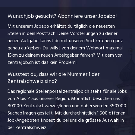
Temporäre Jobs
Berufsbilder
Datenschutzerklärung
myjob.ch
Wunschjob gesucht? Abonniere unser Jobabo!
Freelance Jobs
Nutzungsbedingungen
jobbasel.ch
Mit unserem Jobabo erhältst du täglich die neuesten
Praktika
Stellen in dein Postfach. Deine Vorstellungen zu deiner
Impressum
jobbern.ch
neuen Aufgabe kannst du mit unseren Suchkriterien ganz
Lehrstellen
genau aufgeben. Du willst von deinem Wohnort maximal
jobmittelland.ch
15km zu deinem neuen Arbeitgeber fahren? Mit dem
von
Ferienjobs
zentraljob.ch ist das kein Problem!
jobzüri.ch
Führungspositionen
Wusstest du, dass wir die Nummer 1 der
Zentralschweiz sind?
schaffu.ch (VS)
Management / Kader-Jobs
Das regionale Stellenportal zentraljob.ch steht für alle Jobs
ajourjob.ch
von A bis Z aus unserer Region. Monatlich besuchen uns
Jobline
80'000 Zentralschweizer/Innen und dabei werden 350'000
Suchabfragen gestellt. Mit durchschnittlich 1'500 offenen
Job-Angeboten findest du bei uns die grösste Auswahl in
der Zentralschweiz.