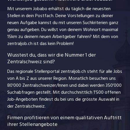
Nutzungsbedingungen
jobbasel.ch
Mit unserem Jobabo erhältst du täglich die neuesten
Praktika
Stellen in dein Postfach. Deine Vorstellungen zu deiner
Impressum
jobbern.ch
neuen Aufgabe kannst du mit unseren Suchkriterien ganz
Lehrstellen
genau aufgeben. Du willst von deinem Wohnort maximal
jobmittelland.ch
15km zu deinem neuen Arbeitgeber fahren? Mit dem
von
Ferienjobs
zentraljob.ch ist das kein Problem!
jobzüri.ch
Führungspositionen
Wusstest du, dass wir die Nummer 1 der
Zentralschweiz sind?
schaffu.ch (VS)
Management / Kader-Jobs
Das regionale Stellenportal zentraljob.ch steht für alle Jobs
ajourjob.ch
von A bis Z aus unserer Region. Monatlich besuchen uns
Jobline
80'000 Zentralschweizer/Innen und dabei werden 350'000
Suchabfragen gestellt. Mit durchschnittlich 1'500 offenen
Job-Angeboten findest du bei uns die grösste Auswahl in
der Zentralschweiz.
Firmen profitieren von einem qualitativen Auftritt
ihrer Stellenangebote