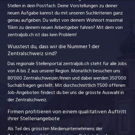
Praktika
Stellen in dein Postfach. Deine Vorstellungen zu deiner
Impressum
jobbern.ch
neuen Aufgabe kannst du mit unseren Suchkriterien ganz
Lehrstellen
genau aufgeben. Du willst von deinem Wohnort maximal
jobmittelland.ch
15km zu deinem neuen Arbeitgeber fahren? Mit dem
von
Ferienjobs
zentraljob.ch ist das kein Problem!
jobzüri.ch
Führungspositionen
Wusstest du, dass wir die Nummer 1 der
Zentralschweiz sind?
schaffu.ch (VS)
Management / Kader-Jobs
Das regionale Stellenportal zentraljob.ch steht für alle Jobs
ajourjob.ch
von A bis Z aus unserer Region. Monatlich besuchen uns
Jobline
80'000 Zentralschweizer/Innen und dabei werden 350'000
Suchabfragen gestellt. Mit durchschnittlich 1'500 offenen
Job-Angeboten findest du bei uns die grösste Auswahl in
der Zentralschweiz.
Firmen profitieren von einem qualitativen Auftritt
ihrer Stellenangebote
Als Teil des grössten Medienunternehmens der