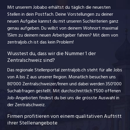
Nutzungsbedingungen
jobbasel.ch
Mit unserem Jobabo erhältst du täglich die neuesten
Praktika
Stellen in dein Postfach. Deine Vorstellungen zu deiner
Impressum
jobbern.ch
neuen Aufgabe kannst du mit unseren Suchkriterien ganz
Lehrstellen
genau aufgeben. Du willst von deinem Wohnort maximal
jobmittelland.ch
15km zu deinem neuen Arbeitgeber fahren? Mit dem
von
Ferienjobs
zentraljob.ch ist das kein Problem!
jobzüri.ch
Führungspositionen
Wusstest du, dass wir die Nummer 1 der
Zentralschweiz sind?
schaffu.ch (VS)
Management / Kader-Jobs
Das regionale Stellenportal zentraljob.ch steht für alle Jobs
ajourjob.ch
von A bis Z aus unserer Region. Monatlich besuchen uns
Jobline
80'000 Zentralschweizer/Innen und dabei werden 350'000
Suchabfragen gestellt. Mit durchschnittlich 1'500 offenen
Job-Angeboten findest du bei uns die grösste Auswahl in
der Zentralschweiz.
Firmen profitieren von einem qualitativen Auftritt
ihrer Stellenangebote