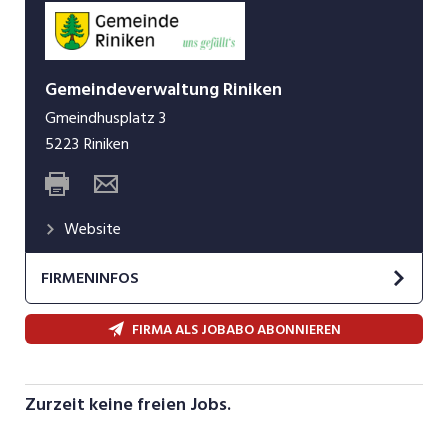
Gemeindeverwaltung Riniken
Gmeindhusplatz 3
5223
Riniken
Website
FIRMENINFOS
Riniken bietet viele Möglichkeiten für
FIRMA ALS JOBABO ABONNIEREN
Einwohnerinnen und Einwohner, sich aktiv am
gesellschaftlichen wie auch am politischen und
sportlichen Leben zu beteiligen. Gerne laden wir
Zurzeit keine freien Jobs.
Sie ein, sich für das Wohl des Dorfes zu
engagieren. Denn ein Dorf lebt vor allem von den