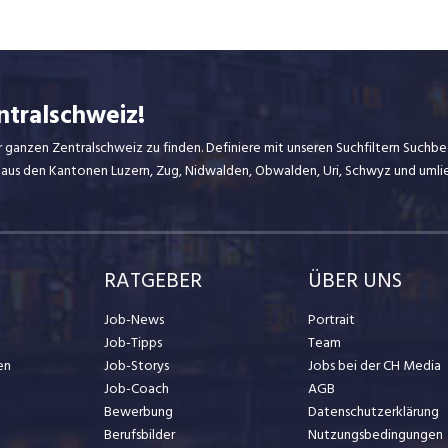
ntralschweiz!
r ganzen Zentralschweiz zu finden. Definiere mit unseren Suchfiltern Suchbeg
 aus den Kantonen Luzern, Zug, Nidwalden, Obwalden, Uri, Schwyz und uml
RATGEBER
ÜBER UNS
Job-News
Portrait
Job-Tipps
Team
en
Job-Storys
Jobs bei der CH Media
Job-Coach
AGB
Bewerbung
Datenschutzerklärung
Berufsbilder
Nutzungsbedingungen