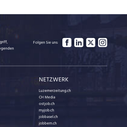
riff,
Folgen Sie uns
iegenden
NETZWERK
Luzernerzeitung.ch
CH Media
ostjob.ch
myjob.ch
jobbasel.ch
jobbern.ch