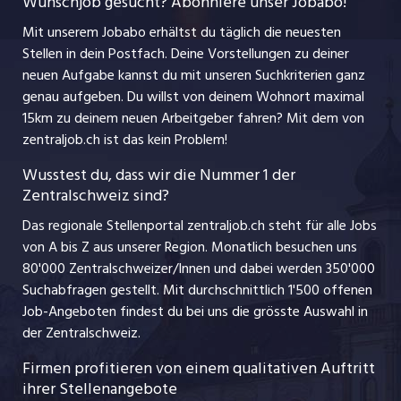
Wunschjob gesucht? Abonniere unser Jobabo!
Freelance Jobs
Nutzungsbedingungen
jobbasel.ch
Mit unserem Jobabo erhältst du täglich die neuesten
Praktika
Stellen in dein Postfach. Deine Vorstellungen zu deiner
Impressum
jobbern.ch
neuen Aufgabe kannst du mit unseren Suchkriterien ganz
Lehrstellen
genau aufgeben. Du willst von deinem Wohnort maximal
jobmittelland.ch
15km zu deinem neuen Arbeitgeber fahren? Mit dem
von
Ferienjobs
zentraljob.ch ist das kein Problem!
jobzüri.ch
Führungspositionen
Wusstest du, dass wir die Nummer 1 der
Zentralschweiz sind?
schaffu.ch (VS)
Management / Kader-Jobs
Das regionale Stellenportal zentraljob.ch steht für alle Jobs
ajourjob.ch
von A bis Z aus unserer Region. Monatlich besuchen uns
Jobline
80'000 Zentralschweizer/Innen und dabei werden 350'000
Suchabfragen gestellt. Mit durchschnittlich 1'500 offenen
Job-Angeboten findest du bei uns die grösste Auswahl in
der Zentralschweiz.
Firmen profitieren von einem qualitativen Auftritt
ihrer Stellenangebote