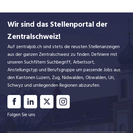
finanzielles Risiko tragen zu müssen.
In unseren 8 Praxen arbeiten rund 50 Ärzt/innen
Wir sind das Stellenportal der
und MPAs.
Zentralschweiz!
Auf zentraljob.ch sind stets die neusten Stellenanzeigen
aus der ganzen Zentralschweiz zu finden. Definiere mit
unseren Suchfiltern Suchbegriff, Arbeitsort,
Anstellungstyp und Berufsgruppe um passende Jobs aus
den Kantonen Luzern, Zug, Nidwalden, Obwalden, Uri,
Schwyz und umliegenden Regionen abzurufen.
Folgen Sie uns