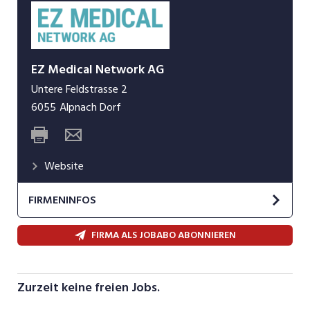
EZ Medical Network AG
Untere Feldstrasse 2
6055
Alpnach Dorf
Website
FIRMENINFOS
Seit 2007 übernimmt und betreibt EZ Medical
FIRMA ALS JOBABO ABONNIEREN
Network Hausarzt-Praxen in der Deutschschweiz.
Ärztinnen und Ärzte haben die Chance,
geschäftsführend und medizinisch
Zurzeit keine freien Jobs.
alleinverantwortlich tätig zu sein, ohne ein