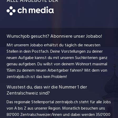
ALLE ANGEBOTE DER
Bewerber-Cockpit
LGAV und CoopNachhaltigkeit: Engagement für Mensch,
Job-Coach
Jobs bei der CH Media
und Prepaid-Abos bei Coop Mobile, Reka-Card:
SportangeboteDeine Ansprechpersonder Coop
CH Media
Tier und Natur mit über 400 TatenKommunikation: interne
Festanstellungen
Vergünstigung bei Bezug, Vergünstigung bei Mobility
Genossenschaft
Bewerbung
App für MitarbeitendeGesundheit: Update-Fitness: Fr.
AGB
ostjob.ch
CarSharing, Personalrabatt auch für Partner:in (im gleichen
Temporäre Jobs
200.– Rabatt aufs Jahresabonnement, Gratis Teilnahme an
Haushalt lebend), Vergünstigung bei GA-Abonnement,
Berufsbilder
Datenschutzerklärung
verschiedenen Firmenläufen, Firmeninterne
myjob.ch
Vergünstigungen bei Kulturanlässen, Vergünstigungen für
Wunschjob gesucht? Abonniere unser Jobabo!
Freelance Jobs
SportangeboteDeine Ansprechpersonder Coop
FreizeitaktivitätenAnstellungsbedingungen: Pensionskasse:
Nutzungsbedingungen
jobbasel.ch
Mit unserem Jobabo erhältst du täglich die neuesten
Genossenschaft
2/3 wird von Coop einbezahlt, Attraktive
Praktika
Stellen in dein Postfach. Deine Vorstellungen zu deiner
Impressum
Anstellungsbedingungen und zertifizierte Lohngleichheit,
jobbern.ch
neuen Aufgabe kannst du mit unseren Suchkriterien ganz
Lehrstellen
Treueprämien, Sparplan bei der
genau aufgeben. Du willst von deinem Wohnort maximal
jobmittelland.ch
Pensionskasse,Gesamtarbeitsvertrag (GAV), 18 Wochen
15km zu deinem neuen Arbeitgeber fahren? Mit dem
von
Ferienjobs
zentraljob.ch ist das kein Problem!
bezahlter Mutterschaftsurlaub und drei Wochen bezahlter
jobzüri.ch
VaterschaftsurlaubArbeitszeit: 5 Wochen Ferien, flexible
Führungspositionen
Wusstest du, dass wir die Nummer 1 der
ArbeitszeitmodelleWeiterbildung: Über 600 interne
Zentralschweiz sind?
schaffu.ch (VS)
Management / Kader-Jobs
Weiterbildungskurse, Talentmanagement mit vielfältigen
Das regionale Stellenportal zentraljob.ch steht für alle Jobs
Entwicklungsmöglichkeiten, Aus- und
ajourjob.ch
von A bis Z aus unserer Region. Monatlich besuchen uns
Jobline
Weiterbildungsangeboten des L-GAV und
80'000 Zentralschweizer/Innen und dabei werden 350'000