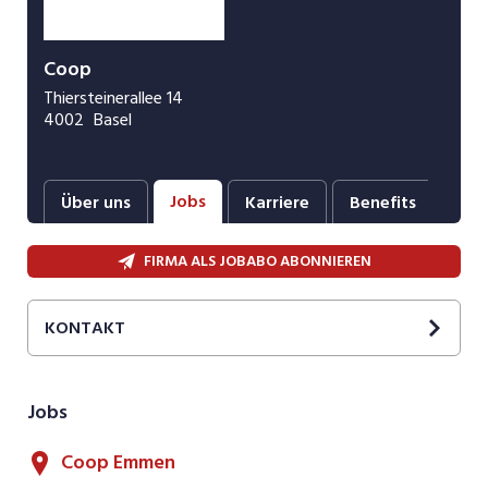
Coop
Thiersteinerallee 14
4002
Basel
Jobs
Über uns
Karriere
Benefits
Fot
FIRMA ALS JOBABO ABONNIEREN
KONTAKT
Employer Branding
E-Mail
Jobs
Coop Emmen
SOCIAL MEDIA