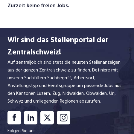
setzen alles daran, dass wir auch Ihnen diese
Zurzeit keine freien Jobs.
Käsefreude weitergeben können. Dank unserer
vielfältigen Auswahl von circa 200 Käsesorten
gehen wir gerne auf Ihre Bedürfnisse ein. Wir
haben uns auf lokale Schweizer Köstlichkeiten
Wir sind das Stellenportal der
spezialisiert. Kommen Sie vorbei und überzeugen
Sie sich selbst.
Zentralschweiz!
Auf zentraljob.ch sind stets die neusten Stellenanzeigen
aus der ganzen Zentralschweiz zu finden. Definiere mit
unseren Suchfiltern Suchbegriff, Arbeitsort,
Anstellungstyp und Berufsgruppe um passende Jobs aus
den Kantonen Luzern, Zug, Nidwalden, Obwalden, Uri,
Schwyz und umliegenden Regionen abzurufen.
Folgen Sie uns