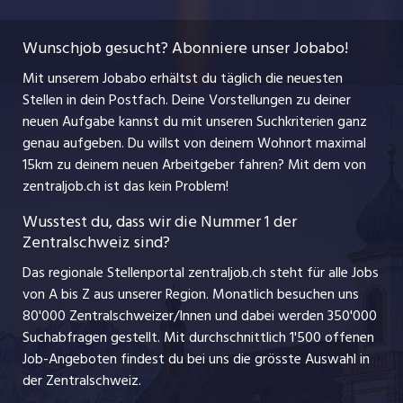
Temporäre Jobs
Berufsbilder
Datenschutzerklärung
myjob.ch
Wunschjob gesucht? Abonniere unser Jobabo!
Freelance Jobs
Nutzungsbedingungen
jobbasel.ch
Mit unserem Jobabo erhältst du täglich die neuesten
Praktika
Stellen in dein Postfach. Deine Vorstellungen zu deiner
Impressum
jobbern.ch
neuen Aufgabe kannst du mit unseren Suchkriterien ganz
Lehrstellen
genau aufgeben. Du willst von deinem Wohnort maximal
jobmittelland.ch
15km zu deinem neuen Arbeitgeber fahren? Mit dem
von
Ferienjobs
zentraljob.ch ist das kein Problem!
jobzüri.ch
Führungspositionen
Wusstest du, dass wir die Nummer 1 der
Zentralschweiz sind?
schaffu.ch (VS)
Management / Kader-Jobs
Das regionale Stellenportal zentraljob.ch steht für alle Jobs
ajourjob.ch
von A bis Z aus unserer Region. Monatlich besuchen uns
Jobline
80'000 Zentralschweizer/Innen und dabei werden 350'000
Suchabfragen gestellt. Mit durchschnittlich 1'500 offenen
Job-Angeboten findest du bei uns die grösste Auswahl in
der Zentralschweiz.