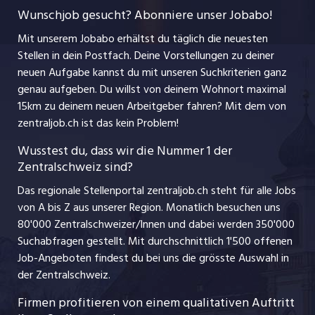
myjob.ch
Wunschjob gesucht? Abonniere unser Jobabo!
Freelance Jobs
Nutzungsbedingungen
jobbasel.ch
Mit unserem Jobabo erhältst du täglich die neuesten
Praktika
Stellen in dein Postfach. Deine Vorstellungen zu deiner
Impressum
jobbern.ch
neuen Aufgabe kannst du mit unseren Suchkriterien ganz
Lehrstellen
genau aufgeben. Du willst von deinem Wohnort maximal
jobmittelland.ch
15km zu deinem neuen Arbeitgeber fahren? Mit dem
von
Ferienjobs
zentraljob.ch ist das kein Problem!
jobzüri.ch
Führungspositionen
Wusstest du, dass wir die Nummer 1 der
Zentralschweiz sind?
schaffu.ch (VS)
Management / Kader-Jobs
Das regionale Stellenportal zentraljob.ch steht für alle Jobs
ajourjob.ch
von A bis Z aus unserer Region. Monatlich besuchen uns
Jobline
80'000 Zentralschweizer/Innen und dabei werden 350'000
Suchabfragen gestellt. Mit durchschnittlich 1'500 offenen
Job-Angeboten findest du bei uns die grösste Auswahl in
der Zentralschweiz.
Firmen profitieren von einem qualitativen Auftritt