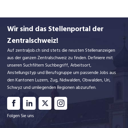
Technologien machen die Bischofszell
Nahrungsmittel AG zu einem der führenden
Lebensmittelunternehmen der Schweiz.
Wir sind das Stellenportal der
Wir beliefern den Einzelhandel, die Gastronomie,
Zentralschweiz!
Spitäler, Kantinen und Industrien mit unseren
Produkten. Unser Heimmarkt ist die Schweiz,
Auf zentraljob.ch sind stets die neusten Stellenanzeigen
jedoch erobern wir schrittweise Nischen auf den
aus der ganzen Zentralschweiz zu finden. Definiere mit
Weltmärkten.
unseren Suchfiltern Suchbegriff, Arbeitsort,
Anstellungstyp und Berufsgruppe um passende Jobs aus
den Kantonen Luzern, Zug, Nidwalden, Obwalden, Uri,
Schwyz und umliegenden Regionen abzurufen.
Folgen Sie uns