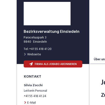
Bezirksverwaltung Einsiedeln
Paracelsuspark 3
8840
Einsiedeln
Tel:
+41 55 418 41 20
Webseite
Über un
FIRMA ALS JOBABO ABONNIEREN
KONTAKT
J
Silvia
Zocchi
Leiterin Personal
Z
+41 55 418 41 24
E-Mail