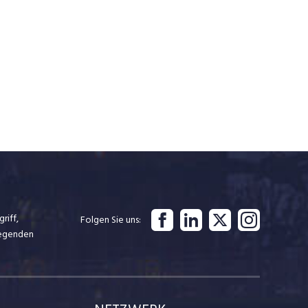
riff,
Folgen Sie uns
iegenden