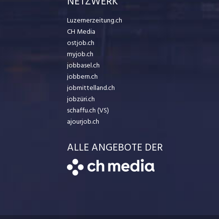
NETZWERK
Luzernerzeitung.ch
CH Media
ostjob.ch
myjob.ch
jobbasel.ch
jobbern.ch
jobmittelland.ch
jobzüri.ch
schaffu.ch (VS)
ajourjob.ch
ALLE ANGEBOTE DER