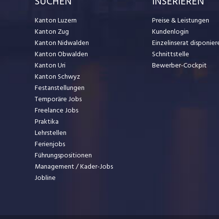
SUCHEN
INSERIEREN
Kanton Luzern
Preise & Leistungen
Kanton Zug
Kundenlogin
Kanton Nidwalden
Einzelinserat disponier
Kanton Obwalden
Schnittstelle
Kanton Uri
Bewerber-Cockpit
Kanton Schwyz
Festanstellungen
Temporäre Jobs
Freelance Jobs
Praktika
Lehrstellen
Ferienjobs
Führungspositionen
Management / Kader-Jobs
Jobline