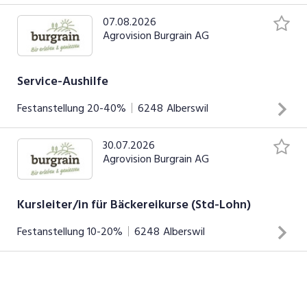
SOCIAL MEDIA
07.08.2026
Agrovision Burgrain AG
Service-Aushilfe
Festanstellung
20-40%
6248
Alberswil
30.07.2026
Deine Aufgaben: Service und Beratung unserer Kundschaft
Agrovision Burgrain AG
im Restaurant Bedienung des Kassensystems Zubereitung
von Kaffees und anderen Getränkespezialitäten Einhaltung
unserer Vorgaben bezüglich Qualität, Hygiene und
Kursleiter/in für Bäckereikurse (Std-Lohn)
Arbeitssicherheit
Festanstellung
10-20%
6248
Alberswil
INSERAT ANSEHEN
Deine Aufgaben: Selbständige Vorbereitung der Backkurse
und Durchführung der Backkurse (nach Einführung) Die
Freude am natürlichen Backen weitergeben Einhaltung