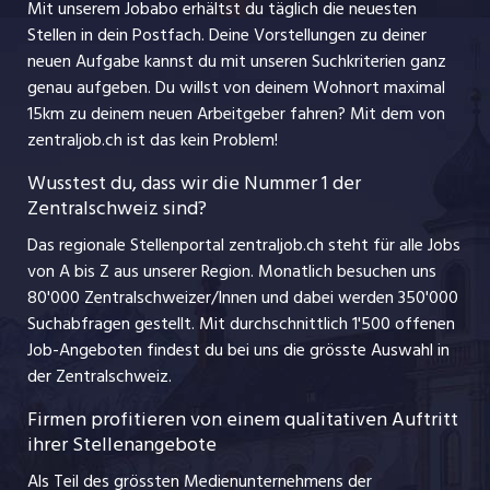
jobbasel.ch
Mit unserem Jobabo erhältst du täglich die neuesten
Praktika
Stellen in dein Postfach. Deine Vorstellungen zu deiner
Impressum
jobbern.ch
neuen Aufgabe kannst du mit unseren Suchkriterien ganz
Lehrstellen
genau aufgeben. Du willst von deinem Wohnort maximal
jobmittelland.ch
15km zu deinem neuen Arbeitgeber fahren? Mit dem
von
Ferienjobs
zentraljob.ch ist das kein Problem!
jobzüri.ch
Führungspositionen
Wusstest du, dass wir die Nummer 1 der
Zentralschweiz sind?
schaffu.ch (VS)
Management / Kader-Jobs
Das regionale Stellenportal zentraljob.ch steht für alle Jobs
ajourjob.ch
von A bis Z aus unserer Region. Monatlich besuchen uns
Jobline
80'000 Zentralschweizer/Innen und dabei werden 350'000
Suchabfragen gestellt. Mit durchschnittlich 1'500 offenen
Job-Angeboten findest du bei uns die grösste Auswahl in
der Zentralschweiz.
Firmen profitieren von einem qualitativen Auftritt
ihrer Stellenangebote
Als Teil des grössten Medienunternehmens der