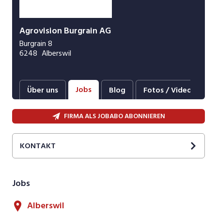
Agrovision Burgrain AG
Burgrain 8
6248
Alberswil
Jobs
Über uns
Blog
Fotos / Videos
FIRMA ALS JOBABO ABONNIEREN
KONTAKT
Uschi
Narayanan
+41 41 984 16 06
Jobs
E-Mail
Alberswil