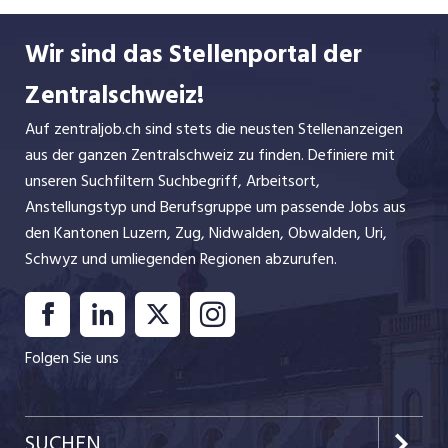
unserer Vorgaben bezüglich Qualität, Hygiene und
Wir sind das Stellenportal der
Arbeitssicherheit
Zentralschweiz!
INSERAT ANSEHEN
Auf zentraljob.ch sind stets die neusten Stellenanzeigen
aus der ganzen Zentralschweiz zu finden. Definiere mit
unseren Suchfiltern Suchbegriff, Arbeitsort,
Anstellungstyp und Berufsgruppe um passende Jobs aus
den Kantonen Luzern, Zug, Nidwalden, Obwalden, Uri,
Schwyz und umliegenden Regionen abzurufen.
Folgen Sie uns
SUCHEN